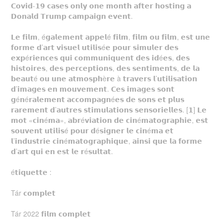
𝗖𝗼𝘃𝗶𝗱-𝟭𝟵 𝗰𝗮𝘀𝗲𝘀 𝗼𝗻𝗹𝘆 𝗼𝗻𝗲 𝗺𝗼𝗻𝘁𝗵 𝗮𝗳𝘁𝗲𝗿 𝗵𝗼𝘀𝘁𝗶𝗻𝗴 𝗮
𝗗𝗼𝗻𝗮𝗹𝗱 𝗧𝗿𝘂𝗺𝗽 𝗰𝗮𝗺𝗽𝗮𝗶𝗴𝗻 𝗲𝘃𝗲𝗻𝘁.
𝗟𝗲 𝗳𝗶𝗹𝗺, é𝗴𝗮𝗹𝗲𝗺𝗲𝗻𝘁 𝗮𝗽𝗽𝗲𝗹é 𝗳𝗶𝗹𝗺, 𝗳𝗶𝗹𝗺 𝗼𝘂 𝗳𝗶𝗹𝗺, 𝗲𝘀𝘁 𝘂𝗻𝗲
𝗳𝗼𝗿𝗺𝗲 𝗱’𝗮𝗿𝘁 𝘃𝗶𝘀𝘂𝗲𝗹 𝘂𝘁𝗶𝗹𝗶𝘀é𝗲 𝗽𝗼𝘂𝗿 𝘀𝗶𝗺𝘂𝗹𝗲𝗿 𝗱𝗲𝘀
𝗲𝘅𝗽é𝗿𝗶𝗲𝗻𝗰𝗲𝘀 𝗾𝘂𝗶 𝗰𝗼𝗺𝗺𝘂𝗻𝗶𝗾𝘂𝗲𝗻𝘁 𝗱𝗲𝘀 𝗶𝗱é𝗲𝘀, 𝗱𝗲𝘀
𝗵𝗶𝘀𝘁𝗼𝗶𝗿𝗲𝘀, 𝗱𝗲𝘀 𝗽𝗲𝗿𝗰𝗲𝗽𝘁𝗶𝗼𝗻𝘀, 𝗱𝗲𝘀 𝘀𝗲𝗻𝘁𝗶𝗺𝗲𝗻𝘁𝘀, 𝗱𝗲 𝗹𝗮
𝗯𝗲𝗮𝘂𝘁é 𝗼𝘂 𝘂𝗻𝗲 𝗮𝘁𝗺𝗼𝘀𝗽𝗵è𝗿𝗲 à 𝘁𝗿𝗮𝘃𝗲𝗿𝘀 𝗹’𝘂𝘁𝗶𝗹𝗶𝘀𝗮𝘁𝗶𝗼𝗻
𝗱’𝗶𝗺𝗮𝗴𝗲𝘀 𝗲𝗻 𝗺𝗼𝘂𝘃𝗲𝗺𝗲𝗻𝘁. 𝗖𝗲𝘀 𝗶𝗺𝗮𝗴𝗲𝘀 𝘀𝗼𝗻𝘁
𝗴é𝗻é𝗿𝗮𝗹𝗲𝗺𝗲𝗻𝘁 𝗮𝗰𝗰𝗼𝗺𝗽𝗮𝗴𝗻é𝗲𝘀 𝗱𝗲 𝘀𝗼𝗻𝘀 𝗲𝘁 𝗽𝗹𝘂𝘀
𝗿𝗮𝗿𝗲𝗺𝗲𝗻𝘁 𝗱’𝗮𝘂𝘁𝗿𝗲𝘀 𝘀𝘁𝗶𝗺𝘂𝗹𝗮𝘁𝗶𝗼𝗻𝘀 𝘀𝗲𝗻𝘀𝗼𝗿𝗶𝗲𝗹𝗹𝗲𝘀. [𝟭] 𝗟𝗲
𝗺𝗼𝘁 «𝗰𝗶𝗻é𝗺𝗮», 𝗮𝗯𝗿é𝘃𝗶𝗮𝘁𝗶𝗼𝗻 𝗱𝗲 𝗰𝗶𝗻é𝗺𝗮𝘁𝗼𝗴𝗿𝗮𝗽𝗵𝗶𝗲, 𝗲𝘀𝘁
𝘀𝗼𝘂𝘃𝗲𝗻𝘁 𝘂𝘁𝗶𝗹𝗶𝘀é 𝗽𝗼𝘂𝗿 𝗱é𝘀𝗶𝗴𝗻𝗲𝗿 𝗹𝗲 𝗰𝗶𝗻é𝗺𝗮 𝗲𝘁
𝗹’𝗶𝗻𝗱𝘂𝘀𝘁𝗿𝗶𝗲 𝗰𝗶𝗻é𝗺𝗮𝘁𝗼𝗴𝗿𝗮𝗽𝗵𝗶𝗾𝘂𝗲, 𝗮𝗶𝗻𝘀𝗶 𝗾𝘂𝗲 𝗹𝗮 𝗳𝗼𝗿𝗺𝗲
𝗱’𝗮𝗿𝘁 𝗾𝘂𝗶 𝗲𝗻 𝗲𝘀𝘁 𝗹𝗲 𝗿é𝘀𝘂𝗹𝘁𝗮𝘁.
é𝘁𝗶𝗾𝘂𝗲𝘁𝘁𝗲 :
Tár 𝗰𝗼𝗺𝗽𝗹𝗲𝘁
Tár 2022 𝗳𝗶𝗹𝗺 𝗰𝗼𝗺𝗽𝗹𝗲𝘁