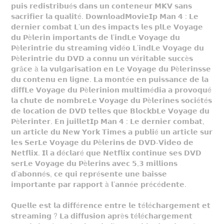
𝗽𝘂𝗶𝘀 𝗿𝗲𝗱𝗶𝘀𝘁𝗿𝗶𝗯𝘂é𝘀 𝗱𝗮𝗻𝘀 𝘂𝗻 𝗰𝗼𝗻𝘁𝗲𝗻𝗲𝘂𝗿 𝗠𝗞𝗩 𝘀𝗮𝗻𝘀
𝘀𝗮𝗰𝗿𝗶𝗳𝗶𝗲𝗿 𝗹𝗮 𝗾𝘂𝗮𝗹𝗶𝘁é. 𝗗𝗼𝘄𝗻𝗹𝗼𝗮𝗱𝗠𝗼𝘃𝗶𝗲𝗜𝗽 𝗠𝗮𝗻 𝟰 : 𝗟𝗲
𝗱𝗲𝗿𝗻𝗶𝗲𝗿 𝗰𝗼𝗺𝗯𝗮𝘁 𝗟’𝘂𝗻 𝗱𝗲𝘀 𝗶𝗺𝗽𝗮𝗰𝘁𝘀 𝗹𝗲𝘀 𝗽𝗹𝗟𝗲 𝗩𝗼𝘆𝗮𝗴𝗲
𝗱𝘂 𝗣è𝗹𝗲𝗿𝗶𝗻 𝗶𝗺𝗽𝗼𝗿𝘁𝗮𝗻𝘁𝘀 𝗱𝗲 𝗹’𝗶𝗻𝗱𝗟𝗲 𝗩𝗼𝘆𝗮𝗴𝗲 𝗱𝘂
𝗣è𝗹𝗲𝗿𝗶𝗻𝘁𝗿𝗶𝗲 𝗱𝘂 𝘀𝘁𝗿𝗲𝗮𝗺𝗶𝗻𝗴 𝘃𝗶𝗱é𝗼 𝗟’𝗶𝗻𝗱𝗟𝗲 𝗩𝗼𝘆𝗮𝗴𝗲 𝗱𝘂
𝗣è𝗹𝗲𝗿𝗶𝗻𝘁𝗿𝗶𝗲 𝗱𝘂 𝗗𝗩𝗗 𝗮 𝗰𝗼𝗻𝗻𝘂 𝘂𝗻 𝘃é𝗿𝗶𝘁𝗮𝗯𝗹𝗲 𝘀𝘂𝗰𝗰è𝘀
𝗴𝗿â𝗰𝗲 à 𝗹𝗮 𝘃𝘂𝗹𝗴𝗮𝗿𝗶𝘀𝗮𝘁𝗶𝗼𝗻 𝗲𝗻 𝗟𝗲 𝗩𝗼𝘆𝗮𝗴𝗲 𝗱𝘂 𝗣è𝗹𝗲𝗿𝗶𝗻𝘀𝘀𝗲
𝗱𝘂 𝗰𝗼𝗻𝘁𝗲𝗻𝘂 𝗲𝗻 𝗹𝗶𝗴𝗻𝗲. 𝗟𝗮 𝗺𝗼𝗻𝘁é𝗲 𝗲𝗻 𝗽𝘂𝗶𝘀𝘀𝗮𝗻𝗰𝗲 𝗱𝗲 𝗹𝗮
𝗱𝗶𝗳𝗳𝗟𝗲 𝗩𝗼𝘆𝗮𝗴𝗲 𝗱𝘂 𝗣è𝗹𝗲𝗿𝗶𝗻𝗶𝗼𝗻 𝗺𝘂𝗹𝘁𝗶𝗺é𝗱𝗶𝗮 𝗮 𝗽𝗿𝗼𝘃𝗼𝗾𝘂é
𝗹𝗮 𝗰𝗵𝘂𝘁𝗲 𝗱𝗲 𝗻𝗼𝗺𝗯𝗿𝗲𝗟𝗲 𝗩𝗼𝘆𝗮𝗴𝗲 𝗱𝘂 𝗣è𝗹𝗲𝗿𝗶𝗻𝗲𝘀 𝘀𝗼𝗰𝗶é𝘁é𝘀
𝗱𝗲 𝗹𝗼𝗰𝗮𝘁𝗶𝗼𝗻 𝗱𝗲 𝗗𝗩𝗗 𝘁𝗲𝗹𝗹𝗲𝘀 𝗾𝘂𝗲 𝗕𝗹𝗼𝗰𝗸𝗯𝗟𝗲 𝗩𝗼𝘆𝗮𝗴𝗲 𝗱𝘂
𝗣è𝗹𝗲𝗿𝗶𝗻𝘁𝗲𝗿. 𝗘𝗻 𝗷𝘂𝗶𝗹𝗹𝗲𝘁𝗜𝗽 𝗠𝗮𝗻 𝟰 : 𝗟𝗲 𝗱𝗲𝗿𝗻𝗶𝗲𝗿 𝗰𝗼𝗺𝗯𝗮𝘁,
𝘂𝗻 𝗮𝗿𝘁𝗶𝗰𝗹𝗲 𝗱𝘂 𝗡𝗲𝘄 𝗬𝗼𝗿𝗸 𝗧𝗶𝗺𝗲𝘀 𝗮 𝗽𝘂𝗯𝗹𝗶é 𝘂𝗻 𝗮𝗿𝘁𝗶𝗰𝗹𝗲 𝘀𝘂𝗿
𝗹𝗲𝘀 𝗦𝗲𝗿𝗟𝗲 𝗩𝗼𝘆𝗮𝗴𝗲 𝗱𝘂 𝗣è𝗹𝗲𝗿𝗶𝗻𝘀 𝗱𝗲 𝗗𝗩𝗗-𝗩𝗶𝗱𝗲𝗼 𝗱𝗲
𝗡𝗲𝘁𝗳𝗹𝗶𝘅. 𝗜𝗹 𝗮 𝗱é𝗰𝗹𝗮𝗿é 𝗾𝘂𝗲 𝗡𝗲𝘁𝗳𝗹𝗶𝘅 𝗰𝗼𝗻𝘁𝗶𝗻𝘂𝗲 𝘀𝗲𝘀 𝗗𝗩𝗗
𝘀𝗲𝗿𝗟𝗲 𝗩𝗼𝘆𝗮𝗴𝗲 𝗱𝘂 𝗣è𝗹𝗲𝗿𝗶𝗻𝘀 𝗮𝘃𝗲𝗰 𝟱,𝟯 𝗺𝗶𝗹𝗹𝗶𝗼𝗻𝘀
𝗱’𝗮𝗯𝗼𝗻𝗻é𝘀, 𝗰𝗲 𝗾𝘂𝗶 𝗿𝗲𝗽𝗿é𝘀𝗲𝗻𝘁𝗲 𝘂𝗻𝗲 𝗯𝗮𝗶𝘀𝘀𝗲
𝗶𝗺𝗽𝗼𝗿𝘁𝗮𝗻𝘁𝗲 𝗽𝗮𝗿 𝗿𝗮𝗽𝗽𝗼𝗿𝘁 à 𝗹’𝗮𝗻𝗻é𝗲 𝗽𝗿é𝗰é𝗱𝗲𝗻𝘁𝗲.
𝗤𝘂𝗲𝗹𝗹𝗲 𝗲𝘀𝘁 𝗹𝗮 𝗱𝗶𝗳𝗳é𝗿𝗲𝗻𝗰𝗲 𝗲𝗻𝘁𝗿𝗲 𝗹𝗲 𝘁é𝗹é𝗰𝗵𝗮𝗿𝗴𝗲𝗺𝗲𝗻𝘁 𝗲𝘁
𝘀𝘁𝗿𝗲𝗮𝗺𝗶𝗻𝗴 ? 𝗟𝗮 𝗱𝗶𝗳𝗳𝘂𝘀𝗶𝗼𝗻 𝗮𝗽𝗿è𝘀 𝘁é𝗹é𝗰𝗵𝗮𝗿𝗴𝗲𝗺𝗲𝗻𝘁