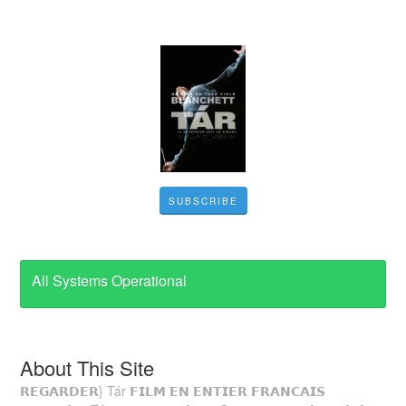
SUBSCRIBE
All Systems Operational
About This Site
𝗥𝗘𝗚𝗔𝗥𝗗𝗘𝗥} Tár 𝗙𝗜𝗟𝗠 𝗘𝗡 𝗘𝗡𝗧𝗜𝗘𝗥 𝗙𝗥𝗔𝗡𝗖𝗔𝗜𝗦