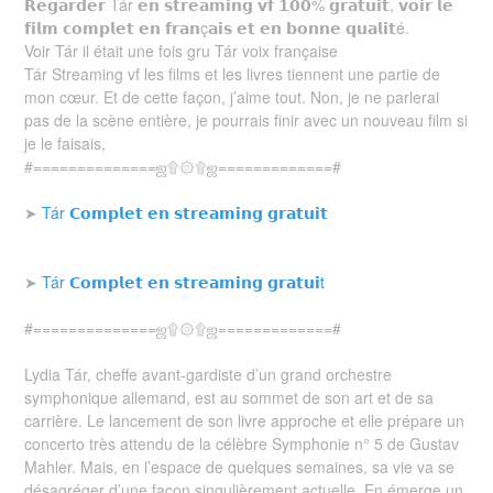
𝗥𝗲𝗴𝗮𝗿𝗱𝗲𝗿 Tár 𝗲𝗻 𝘀𝘁𝗿𝗲𝗮𝗺𝗶𝗻𝗴 𝘃𝗳 𝟭𝟬𝟬% 𝗴𝗿𝗮𝘁𝘂𝗶𝘁, 𝘃𝗼𝗶𝗿 𝗹𝗲
𝗳𝗶𝗹𝗺 𝗰𝗼𝗺𝗽𝗹𝗲𝘁 𝗲𝗻 𝗳𝗿𝗮𝗻ç𝗮𝗶𝘀 𝗲𝘁 𝗲𝗻 𝗯𝗼𝗻𝗻𝗲 𝗾𝘂𝗮𝗹𝗶𝘁é.
Voir Tár il était une fois gru Tár voix française
Tár Streaming vf les films et les livres tiennent une partie de
mon cœur. Et de cette façon, j’aime tout. Non, je ne parlerai
pas de la scène entière, je pourrais finir avec un nouveau film si
je le faisais,
#==============ஜ۩۞۩ஜ=============#
➤
Tár 𝗖𝗼𝗺𝗽𝗹𝗲𝘁 𝗲𝗻 𝘀𝘁𝗿𝗲𝗮𝗺𝗶𝗻𝗴 𝗴𝗿𝗮𝘁𝘂𝗶𝘁
➤
Tár 𝗖𝗼𝗺𝗽𝗹𝗲𝘁 𝗲𝗻 𝘀𝘁𝗿𝗲𝗮𝗺𝗶𝗻𝗴 𝗴𝗿𝗮𝘁𝘂𝗶t
#==============ஜ۩۞۩ஜ=============#
Lydia Tár, cheffe avant-gardiste d’un grand orchestre
symphonique allemand, est au sommet de son art et de sa
carrière. Le lancement de son livre approche et elle prépare un
concerto très attendu de la célèbre Symphonie n° 5 de Gustav
Mahler. Mais, en l’espace de quelques semaines, sa vie va se
désagréger d’une façon singulièrement actuelle. En émerge un