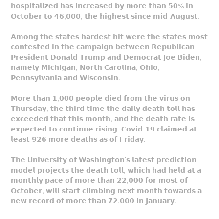
𝗵𝗼𝘀𝗽𝗶𝘁𝗮𝗹𝗶𝘇𝗲𝗱 𝗵𝗮𝘀 𝗶𝗻𝗰𝗿𝗲𝗮𝘀𝗲𝗱 𝗯𝘆 𝗺𝗼𝗿𝗲 𝘁𝗵𝗮𝗻 𝟱𝟬% 𝗶𝗻
𝗢𝗰𝘁𝗼𝗯𝗲𝗿 𝘁𝗼 𝟰𝟲,𝟬𝟬𝟬, 𝘁𝗵𝗲 𝗵𝗶𝗴𝗵𝗲𝘀𝘁 𝘀𝗶𝗻𝗰𝗲 𝗺𝗶𝗱-𝗔𝘂𝗴𝘂𝘀𝘁.
𝗔𝗺𝗼𝗻𝗴 𝘁𝗵𝗲 𝘀𝘁𝗮𝘁𝗲𝘀 𝗵𝗮𝗿𝗱𝗲𝘀𝘁 𝗵𝗶𝘁 𝘄𝗲𝗿𝗲 𝘁𝗵𝗲 𝘀𝘁𝗮𝘁𝗲𝘀 𝗺𝗼𝘀𝘁
𝗰𝗼𝗻𝘁𝗲𝘀𝘁𝗲𝗱 𝗶𝗻 𝘁𝗵𝗲 𝗰𝗮𝗺𝗽𝗮𝗶𝗴𝗻 𝗯𝗲𝘁𝘄𝗲𝗲𝗻 𝗥𝗲𝗽𝘂𝗯𝗹𝗶𝗰𝗮𝗻
𝗣𝗿𝗲𝘀𝗶𝗱𝗲𝗻𝘁 𝗗𝗼𝗻𝗮𝗹𝗱 𝗧𝗿𝘂𝗺𝗽 𝗮𝗻𝗱 𝗗𝗲𝗺𝗼𝗰𝗿𝗮𝘁 𝗝𝗼𝗲 𝗕𝗶𝗱𝗲𝗻,
𝗻𝗮𝗺𝗲𝗹𝘆 𝗠𝗶𝗰𝗵𝗶𝗴𝗮𝗻, 𝗡𝗼𝗿𝘁𝗵 𝗖𝗮𝗿𝗼𝗹𝗶𝗻𝗮, 𝗢𝗵𝗶𝗼,
𝗣𝗲𝗻𝗻𝘀𝘆𝗹𝘃𝗮𝗻𝗶𝗮 𝗮𝗻𝗱 𝗪𝗶𝘀𝗰𝗼𝗻𝘀𝗶𝗻.
𝗠𝗼𝗿𝗲 𝘁𝗵𝗮𝗻 𝟭,𝟬𝟬𝟬 𝗽𝗲𝗼𝗽𝗹𝗲 𝗱𝗶𝗲𝗱 𝗳𝗿𝗼𝗺 𝘁𝗵𝗲 𝘃𝗶𝗿𝘂𝘀 𝗼𝗻
𝗧𝗵𝘂𝗿𝘀𝗱𝗮𝘆, 𝘁𝗵𝗲 𝘁𝗵𝗶𝗿𝗱 𝘁𝗶𝗺𝗲 𝘁𝗵𝗲 𝗱𝗮𝗶𝗹𝘆 𝗱𝗲𝗮𝘁𝗵 𝘁𝗼𝗹𝗹 𝗵𝗮𝘀
𝗲𝘅𝗰𝗲𝗲𝗱𝗲𝗱 𝘁𝗵𝗮𝘁 𝘁𝗵𝗶𝘀 𝗺𝗼𝗻𝘁𝗵, 𝗮𝗻𝗱 𝘁𝗵𝗲 𝗱𝗲𝗮𝘁𝗵 𝗿𝗮𝘁𝗲 𝗶𝘀
𝗲𝘅𝗽𝗲𝗰𝘁𝗲𝗱 𝘁𝗼 𝗰𝗼𝗻𝘁𝗶𝗻𝘂𝗲 𝗿𝗶𝘀𝗶𝗻𝗴. 𝗖𝗼𝘃𝗶𝗱-𝟭𝟵 𝗰𝗹𝗮𝗶𝗺𝗲𝗱 𝗮𝘁
𝗹𝗲𝗮𝘀𝘁 𝟵𝟮𝟲 𝗺𝗼𝗿𝗲 𝗱𝗲𝗮𝘁𝗵𝘀 𝗮𝘀 𝗼𝗳 𝗙𝗿𝗶𝗱𝗮𝘆.
𝗧𝗵𝗲 𝗨𝗻𝗶𝘃𝗲𝗿𝘀𝗶𝘁𝘆 𝗼𝗳 𝗪𝗮𝘀𝗵𝗶𝗻𝗴𝘁𝗼𝗻’𝘀 𝗹𝗮𝘁𝗲𝘀𝘁 𝗽𝗿𝗲𝗱𝗶𝗰𝘁𝗶𝗼𝗻
𝗺𝗼𝗱𝗲𝗹 𝗽𝗿𝗼𝗷𝗲𝗰𝘁𝘀 𝘁𝗵𝗲 𝗱𝗲𝗮𝘁𝗵 𝘁𝗼𝗹𝗹, 𝘄𝗵𝗶𝗰𝗵 𝗵𝗮𝗱 𝗵𝗲𝗹𝗱 𝗮𝘁 𝗮
𝗺𝗼𝗻𝘁𝗵𝗹𝘆 𝗽𝗮𝗰𝗲 𝗼𝗳 𝗺𝗼𝗿𝗲 𝘁𝗵𝗮𝗻 𝟮𝟮,𝟬𝟬𝟬 𝗳𝗼𝗿 𝗺𝗼𝘀𝘁 𝗼𝗳
𝗢𝗰𝘁𝗼𝗯𝗲𝗿, 𝘄𝗶𝗹𝗹 𝘀𝘁𝗮𝗿𝘁 𝗰𝗹𝗶𝗺𝗯𝗶𝗻𝗴 𝗻𝗲𝘅𝘁 𝗺𝗼𝗻𝘁𝗵 𝘁𝗼𝘄𝗮𝗿𝗱𝘀 𝗮
𝗻𝗲𝘄 𝗿𝗲𝗰𝗼𝗿𝗱 𝗼𝗳 𝗺𝗼𝗿𝗲 𝘁𝗵𝗮𝗻 𝟳𝟮,𝟬𝟬𝟬 𝗶𝗻 𝗝𝗮𝗻𝘂𝗮𝗿𝘆.