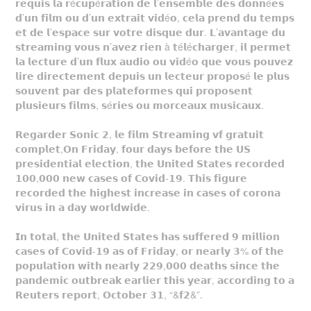
𝗿𝗲𝗾𝘂𝗶𝘀 𝗹𝗮 𝗿é𝗰𝘂𝗽é𝗿𝗮𝘁𝗶𝗼𝗻 𝗱𝗲 𝗹’𝗲𝗻𝘀𝗲𝗺𝗯𝗹𝗲 𝗱𝗲𝘀 𝗱𝗼𝗻𝗻é𝗲𝘀
𝗱’𝘂𝗻 𝗳𝗶𝗹𝗺 𝗼𝘂 𝗱’𝘂𝗻 𝗲𝘅𝘁𝗿𝗮𝗶𝘁 𝘃𝗶𝗱é𝗼, 𝗰𝗲𝗹𝗮 𝗽𝗿𝗲𝗻𝗱 𝗱𝘂 𝘁𝗲𝗺𝗽𝘀
𝗲𝘁 𝗱𝗲 𝗹’𝗲𝘀𝗽𝗮𝗰𝗲 𝘀𝘂𝗿 𝘃𝗼𝘁𝗿𝗲 𝗱𝗶𝘀𝗾𝘂𝗲 𝗱𝘂𝗿. 𝗟’𝗮𝘃𝗮𝗻𝘁𝗮𝗴𝗲 𝗱𝘂
𝘀𝘁𝗿𝗲𝗮𝗺𝗶𝗻𝗴 𝘃𝗼𝘂𝘀 𝗻’𝗮𝘃𝗲𝘇 𝗿𝗶𝗲𝗻 à 𝘁é𝗹é𝗰𝗵𝗮𝗿𝗴𝗲𝗿, 𝗶𝗹 𝗽𝗲𝗿𝗺𝗲𝘁
𝗹𝗮 𝗹𝗲𝗰𝘁𝘂𝗿𝗲 𝗱’𝘂𝗻 𝗳𝗹𝘂𝘅 𝗮𝘂𝗱𝗶𝗼 𝗼𝘂 𝘃𝗶𝗱é𝗼 𝗾𝘂𝗲 𝘃𝗼𝘂𝘀 𝗽𝗼𝘂𝘃𝗲𝘇
𝗹𝗶𝗿𝗲 𝗱𝗶𝗿𝗲𝗰𝘁𝗲𝗺𝗲𝗻𝘁 𝗱𝗲𝗽𝘂𝗶𝘀 𝘂𝗻 𝗹𝗲𝗰𝘁𝗲𝘂𝗿 𝗽𝗿𝗼𝗽𝗼𝘀é 𝗹𝗲 𝗽𝗹𝘂𝘀
𝘀𝗼𝘂𝘃𝗲𝗻𝘁 𝗽𝗮𝗿 𝗱𝗲𝘀 𝗽𝗹𝗮𝘁𝗲𝗳𝗼𝗿𝗺𝗲𝘀 𝗾𝘂𝗶 𝗽𝗿𝗼𝗽𝗼𝘀𝗲𝗻𝘁
𝗽𝗹𝘂𝘀𝗶𝗲𝘂𝗿𝘀 𝗳𝗶𝗹𝗺𝘀, 𝘀é𝗿𝗶𝗲𝘀 𝗼𝘂 𝗺𝗼𝗿𝗰𝗲𝗮𝘂𝘅 𝗺𝘂𝘀𝗶𝗰𝗮𝘂𝘅.
𝗥𝗲𝗴𝗮𝗿𝗱𝗲𝗿 𝗦𝗼𝗻𝗶𝗰 𝟮, 𝗹𝗲 𝗳𝗶𝗹𝗺 𝗦𝘁𝗿𝗲𝗮𝗺𝗶𝗻𝗴 𝘃𝗳 𝗴𝗿𝗮𝘁𝘂𝗶𝘁
𝗰𝗼𝗺𝗽𝗹𝗲𝘁,𝗢𝗻 𝗙𝗿𝗶𝗱𝗮𝘆, 𝗳𝗼𝘂𝗿 𝗱𝗮𝘆𝘀 𝗯𝗲𝗳𝗼𝗿𝗲 𝘁𝗵𝗲 𝗨𝗦
𝗽𝗿𝗲𝘀𝗶𝗱𝗲𝗻𝘁𝗶𝗮𝗹 𝗲𝗹𝗲𝗰𝘁𝗶𝗼𝗻, 𝘁𝗵𝗲 𝗨𝗻𝗶𝘁𝗲𝗱 𝗦𝘁𝗮𝘁𝗲𝘀 𝗿𝗲𝗰𝗼𝗿𝗱𝗲𝗱
𝟭𝟬𝟬,𝟬𝟬𝟬 𝗻𝗲𝘄 𝗰𝗮𝘀𝗲𝘀 𝗼𝗳 𝗖𝗼𝘃𝗶𝗱-𝟭𝟵. 𝗧𝗵𝗶𝘀 𝗳𝗶𝗴𝘂𝗿𝗲
𝗿𝗲𝗰𝗼𝗿𝗱𝗲𝗱 𝘁𝗵𝗲 𝗵𝗶𝗴𝗵𝗲𝘀𝘁 𝗶𝗻𝗰𝗿𝗲𝗮𝘀𝗲 𝗶𝗻 𝗰𝗮𝘀𝗲𝘀 𝗼𝗳 𝗰𝗼𝗿𝗼𝗻𝗮
𝘃𝗶𝗿𝘂𝘀 𝗶𝗻 𝗮 𝗱𝗮𝘆 𝘄𝗼𝗿𝗹𝗱𝘄𝗶𝗱𝗲.
𝗜𝗻 𝘁𝗼𝘁𝗮𝗹, 𝘁𝗵𝗲 𝗨𝗻𝗶𝘁𝗲𝗱 𝗦𝘁𝗮𝘁𝗲𝘀 𝗵𝗮𝘀 𝘀𝘂𝗳𝗳𝗲𝗿𝗲𝗱 𝟵 𝗺𝗶𝗹𝗹𝗶𝗼𝗻
𝗰𝗮𝘀𝗲𝘀 𝗼𝗳 𝗖𝗼𝘃𝗶𝗱-𝟭𝟵 𝗮𝘀 𝗼𝗳 𝗙𝗿𝗶𝗱𝗮𝘆, 𝗼𝗿 𝗻𝗲𝗮𝗿𝗹𝘆 𝟯% 𝗼𝗳 𝘁𝗵𝗲
𝗽𝗼𝗽𝘂𝗹𝗮𝘁𝗶𝗼𝗻 𝘄𝗶𝘁𝗵 𝗻𝗲𝗮𝗿𝗹𝘆 𝟮𝟮𝟵,𝟬𝟬𝟬 𝗱𝗲𝗮𝘁𝗵𝘀 𝘀𝗶𝗻𝗰𝗲 𝘁𝗵𝗲
𝗽𝗮𝗻𝗱𝗲𝗺𝗶𝗰 𝗼𝘂𝘁𝗯𝗿𝗲𝗮𝗸 𝗲𝗮𝗿𝗹𝗶𝗲𝗿 𝘁𝗵𝗶𝘀 𝘆𝗲𝗮𝗿, 𝗮𝗰𝗰𝗼𝗿𝗱𝗶𝗻𝗴 𝘁𝗼 𝗮
𝗥𝗲𝘂𝘁𝗲𝗿𝘀 𝗿𝗲𝗽𝗼𝗿𝘁, 𝗢𝗰𝘁𝗼𝗯𝗲𝗿 𝟯𝟭, “&𝗳𝟮&”.