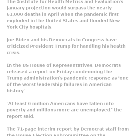
𝗧𝗵𝗲 𝗜𝗻𝘀𝘁𝗶𝘁𝘂𝘁𝗲 𝗳𝗼𝗿 𝗛𝗲𝗮𝗹𝘁𝗵 𝗠𝗲𝘁𝗿𝗶𝗰𝘀 𝗮𝗻𝗱 𝗘𝘃𝗮𝗹𝘂𝗮𝘁𝗶𝗼𝗻’𝘀
𝗝𝗮𝗻𝘂𝗮𝗿𝘆 𝗽𝗿𝗼𝗷𝗲𝗰𝘁𝗶𝗼𝗻 𝘄𝗼𝘂𝗹𝗱 𝘀𝘂𝗿𝗽𝗮𝘀𝘀 𝘁𝗵𝗲 𝗻𝗲𝗮𝗿𝗹𝘆
𝟲𝟭,𝟬𝟬𝟬 𝗱𝗲𝗮𝘁𝗵𝘀 𝗶𝗻 𝗔𝗽𝗿𝗶𝗹 𝘄𝗵𝗲𝗻 𝘁𝗵𝗲 𝗽𝗮𝗻𝗱𝗲𝗺𝗶𝗰 𝗳𝗶𝗿𝘀𝘁
𝗲𝘅𝗽𝗹𝗼𝗱𝗲𝗱 𝗶𝗻 𝘁𝗵𝗲 𝗨𝗻𝗶𝘁𝗲𝗱 𝗦𝘁𝗮𝘁𝗲𝘀 𝗮𝗻𝗱 𝗳𝗹𝗼𝗼𝗱𝗲𝗱 𝗡𝗲𝘄
𝗬𝗼𝗿𝗸 𝗖𝗶𝘁𝘆 𝗵𝗼𝘀𝗽𝗶𝘁𝗮𝗹𝘀.
𝗝𝗼𝗲 𝗕𝗶𝗱𝗲𝗻 𝗮𝗻𝗱 𝗵𝗶𝘀 𝗗𝗲𝗺𝗼𝗰𝗿𝗮𝘁𝘀 𝗶𝗻 𝗖𝗼𝗻𝗴𝗿𝗲𝘀𝘀 𝗵𝗮𝘃𝗲
𝗰𝗿𝗶𝘁𝗶𝗰𝗶𝘇𝗲𝗱 𝗣𝗿𝗲𝘀𝗶𝗱𝗲𝗻𝘁 𝗧𝗿𝘂𝗺𝗽 𝗳𝗼𝗿 𝗵𝗮𝗻𝗱𝗹𝗶𝗻𝗴 𝗵𝗶𝘀 𝗵𝗲𝗮𝗹𝘁𝗵
𝗰𝗿𝗶𝘀𝗶𝘀.
𝗜𝗻 𝘁𝗵𝗲 𝗨𝗦 𝗛𝗼𝘂𝘀𝗲 𝗼𝗳 𝗥𝗲𝗽𝗿𝗲𝘀𝗲𝗻𝘁𝗮𝘁𝗶𝘃𝗲𝘀, 𝗗𝗲𝗺𝗼𝗰𝗿𝗮𝘁𝘀
𝗿𝗲𝗹𝗲𝗮𝘀𝗲𝗱 𝗮 𝗿𝗲𝗽𝗼𝗿𝘁 𝗼𝗻 𝗙𝗿𝗶𝗱𝗮𝘆 𝗰𝗼𝗻𝗱𝗲𝗺𝗻𝗶𝗻𝗴 𝘁𝗵𝗲
𝗧𝗿𝘂𝗺𝗽 𝗮𝗱𝗺𝗶𝗻𝗶𝘀𝘁𝗿𝗮𝘁𝗶𝗼𝗻’𝘀 𝗽𝗮𝗻𝗱𝗲𝗺𝗶𝗰 𝗿𝗲𝘀𝗽𝗼𝗻𝘀𝗲 𝗮𝘀 “𝗼𝗻𝗲
𝗼𝗳 𝘁𝗵𝗲 𝘄𝗼𝗿𝘀𝘁 𝗹𝗲𝗮𝗱𝗲𝗿𝘀𝗵𝗶𝗽 𝗳𝗮𝗶𝗹𝘂𝗿𝗲𝘀 𝗶𝗻 𝗔𝗺𝗲𝗿𝗶𝗰𝗮𝗻
𝗵𝗶𝘀𝘁𝗼𝗿𝘆”.
“𝗔𝘁 𝗹𝗲𝗮𝘀𝘁 𝟲 𝗺𝗶𝗹𝗹𝗶𝗼𝗻 𝗔𝗺𝗲𝗿𝗶𝗰𝗮𝗻𝘀 𝗵𝗮𝘃𝗲 𝗳𝗮𝗹𝗹𝗲𝗻 𝗶𝗻𝘁𝗼
𝗽𝗼𝘃𝗲𝗿𝘁𝘆 𝗮𝗻𝗱 𝗺𝗶𝗹𝗹𝗶𝗼𝗻𝘀 𝗺𝗼𝗿𝗲 𝗮𝗿𝗲 𝘂𝗻𝗲𝗺𝗽𝗹𝗼𝘆𝗲𝗱,” 𝘁𝗵𝗲
𝗿𝗲𝗽𝗼𝗿𝘁 𝘀𝗮𝗶𝗱.
𝗧𝗵𝗲 𝟳𝟭-𝗽𝗮𝗴𝗲 𝗶𝗻𝘁𝗲𝗿𝗶𝗺 𝗿𝗲𝗽𝗼𝗿𝘁 𝗯𝘆 𝗗𝗲𝗺𝗼𝗰𝗿𝗮𝘁 𝘀𝘁𝗮𝗳𝗳 𝗳𝗿𝗼𝗺
𝘁𝗵𝗲 𝗛𝗼𝘂𝘀𝗲 𝗘𝗹𝗲𝗰𝘁𝗶𝗼𝗻 𝗦𝘂𝗯𝗰𝗼𝗺𝗺𝗶𝘁𝘁𝗲𝗲 𝗼𝗻 𝘁𝗵𝗲