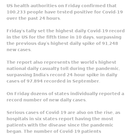
𝗨𝗦 𝗵𝗲𝗮𝗹𝘁𝗵 𝗮𝘂𝘁𝗵𝗼𝗿𝗶𝘁𝗶𝗲𝘀 𝗼𝗻 𝗙𝗿𝗶𝗱𝗮𝘆 𝗰𝗼𝗻𝗳𝗶𝗿𝗺𝗲𝗱 𝘁𝗵𝗮𝘁
𝟭𝟬𝟬,𝟮𝟯𝟯 𝗽𝗲𝗼𝗽𝗹𝗲 𝗵𝗮𝘃𝗲 𝘁𝗲𝘀𝘁𝗲𝗱 𝗽𝗼𝘀𝗶𝘁𝗶𝘃𝗲 𝗳𝗼𝗿 𝗖𝗼𝘃𝗶𝗱-𝟭𝟵
𝗼𝘃𝗲𝗿 𝘁𝗵𝗲 𝗽𝗮𝘀𝘁 𝟮𝟰 𝗵𝗼𝘂𝗿𝘀.
𝗙𝗿𝗶𝗱𝗮𝘆’𝘀 𝘁𝗮𝗹𝗹𝘆 𝘀𝗲𝘁 𝘁𝗵𝗲 𝗵𝗶𝗴𝗵𝗲𝘀𝘁 𝗱𝗮𝗶𝗹𝘆 𝗖𝗼𝘃𝗶𝗱-𝟭𝟵 𝗿𝗲𝗰𝗼𝗿𝗱
𝗶𝗻 𝘁𝗵𝗲 𝗨𝗦 𝗳𝗼𝗿 𝘁𝗵𝗲 𝗳𝗶𝗳𝘁𝗵 𝘁𝗶𝗺𝗲 𝗶𝗻 𝟭𝟬 𝗱𝗮𝘆𝘀, 𝘀𝘂𝗿𝗽𝗮𝘀𝘀𝗶𝗻𝗴
𝘁𝗵𝗲 𝗽𝗿𝗲𝘃𝗶𝗼𝘂𝘀 𝗱𝗮𝘆’𝘀 𝗵𝗶𝗴𝗵𝗲𝘀𝘁 𝗱𝗮𝗶𝗹𝘆 𝘀𝗽𝗶𝗸𝗲 𝗼𝗳 𝟵𝟭,𝟮𝟰𝟴
𝗻𝗲𝘄 𝗰𝗮𝘀𝗲𝘀.
𝗧𝗵𝗲 𝗿𝗲𝗽𝗼𝗿𝘁 𝗮𝗹𝘀𝗼 𝗿𝗲𝗽𝗿𝗲𝘀𝗲𝗻𝘁𝘀 𝘁𝗵𝗲 𝘄𝗼𝗿𝗹𝗱’𝘀 𝗵𝗶𝗴𝗵𝗲𝘀𝘁
𝗻𝗮𝘁𝗶𝗼𝗻𝗮𝗹 𝗱𝗮𝗶𝗹𝘆 𝗰𝗮𝘀𝘂𝗮𝗹𝘁𝘆 𝘁𝗼𝗹𝗹 𝗱𝘂𝗿𝗶𝗻𝗴 𝘁𝗵𝗲 𝗽𝗮𝗻𝗱𝗲𝗺𝗶𝗰,
𝘀𝘂𝗿𝗽𝗮𝘀𝘀𝗶𝗻𝗴 𝗜𝗻𝗱𝗶𝗮’𝘀 𝗿𝗲𝗰𝗼𝗿𝗱 𝟮𝟰-𝗵𝗼𝘂𝗿 𝘀𝗽𝗶𝗸𝗲 𝗶𝗻 𝗱𝗮𝗶𝗹𝘆
𝗰𝗮𝘀𝗲𝘀 𝗼𝗳 𝟵𝟳,𝟴𝟵𝟰 𝗿𝗲𝗰𝗼𝗿𝗱𝗲𝗱 𝗶𝗻 𝗦𝗲𝗽𝘁𝗲𝗺𝗯𝗲𝗿.
𝗢𝗻 𝗙𝗿𝗶𝗱𝗮𝘆 𝗱𝗼𝘇𝗲𝗻𝘀 𝗼𝗳 𝘀𝘁𝗮𝘁𝗲𝘀 𝗶𝗻𝗱𝗶𝘃𝗶𝗱𝘂𝗮𝗹𝗹𝘆 𝗿𝗲𝗽𝗼𝗿𝘁𝗲𝗱 𝗮
𝗿𝗲𝗰𝗼𝗿𝗱 𝗻𝘂𝗺𝗯𝗲𝗿 𝗼𝗳 𝗻𝗲𝘄 𝗱𝗮𝗶𝗹𝘆 𝗰𝗮𝘀𝗲𝘀.
𝗦𝗲𝗿𝗶𝗼𝘂𝘀 𝗰𝗮𝘀𝗲𝘀 𝗼𝗳 𝗖𝗼𝘃𝗶𝗱-𝟭𝟵 𝗮𝗿𝗲 𝗮𝗹𝘀𝗼 𝗼𝗻 𝘁𝗵𝗲 𝗿𝗶𝘀𝗲, 𝗮𝘀
𝗵𝗼𝘀𝗽𝗶𝘁𝗮𝗹𝘀 𝗶𝗻 𝘀𝗶𝘅 𝘀𝘁𝗮𝘁𝗲𝘀 𝗿𝗲𝗽𝗼𝗿𝘁 𝗵𝗮𝘃𝗶𝗻𝗴 𝘁𝗵𝗲 𝗺𝗼𝘀𝘁
𝗽𝗮𝘁𝗶𝗲𝗻𝘁𝘀 𝘄𝗶𝘁𝗵 𝘁𝗵𝗲 𝗱𝗶𝘀𝗲𝗮𝘀𝗲 𝘀𝗶𝗻𝗰𝗲 𝘁𝗵𝗲 𝗽𝗮𝗻𝗱𝗲𝗺𝗶𝗰
𝗯𝗲𝗴𝗮𝗻. 𝗧𝗵𝗲 𝗻𝘂𝗺𝗯𝗲𝗿 𝗼𝗳 𝗖𝗼𝘃𝗶𝗱-𝟭𝟵 𝗽𝗮𝘁𝗶𝗲𝗻𝘁𝘀