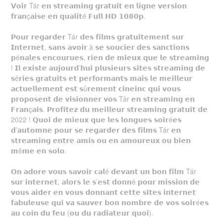
𝗩𝗼𝗶𝗿 Tár 𝗲𝗻 𝘀𝘁𝗿𝗲𝗮𝗺𝗶𝗻𝗴 𝗴𝗿𝗮𝘁𝘂𝗶𝘁 𝗲𝗻 𝗹𝗶𝗴𝗻𝗲 𝘃𝗲𝗿𝘀𝗶𝗼𝗻
𝗳𝗿𝗮𝗻ç𝗮𝗶𝘀𝗲 𝗲𝗻 𝗾𝘂𝗮𝗹𝗶𝘁é 𝗙𝘂𝗹𝗹 𝗛𝗗 𝟭𝟬𝟴𝟬𝗽.
𝗣𝗼𝘂𝗿 𝗿𝗲𝗴𝗮𝗿𝗱𝗲𝗿 Tár 𝗱𝗲𝘀 𝗳𝗶𝗹𝗺𝘀 𝗴𝗿𝗮𝘁𝘂𝗶𝘁𝗲𝗺𝗲𝗻𝘁 𝘀𝘂𝗿
𝗜𝗻𝘁𝗲𝗿𝗻𝗲𝘁, 𝘀𝗮𝗻𝘀 𝗮𝘃𝗼𝗶𝗿 à 𝘀𝗲 𝘀𝗼𝘂𝗰𝗶𝗲𝗿 𝗱𝗲𝘀 𝘀𝗮𝗻𝗰𝘁𝗶𝗼𝗻𝘀
𝗽é𝗻𝗮𝗹𝗲𝘀 𝗲𝗻𝗰𝗼𝘂𝗿𝘂𝗲𝘀, 𝗿𝗶𝗲𝗻 𝗱𝗲 𝗺𝗶𝗲𝘂𝘅 𝗾𝘂𝗲 𝗹𝗲 𝘀𝘁𝗿𝗲𝗮𝗺𝗶𝗻𝗴
! 𝗜𝗹 𝗲𝘅𝗶𝘀𝘁𝗲 𝗮𝘂𝗷𝗼𝘂𝗿𝗱’𝗵𝘂𝗶 𝗽𝗹𝘂𝘀𝗶𝗲𝘂𝗿𝘀 𝘀𝗶𝘁𝗲𝘀 𝘀𝘁𝗿𝗲𝗮𝗺𝗶𝗻𝗴 𝗱𝗲
𝘀é𝗿𝗶𝗲𝘀 𝗴𝗿𝗮𝘁𝘂𝗶𝘁𝘀 𝗲𝘁 𝗽𝗲𝗿𝗳𝗼𝗿𝗺𝗮𝗻𝘁𝘀 𝗺𝗮𝗶𝘀 𝗹𝗲 𝗺𝗲𝗶𝗹𝗹𝗲𝘂𝗿
𝗮𝗰𝘁𝘂𝗲𝗹𝗹𝗲𝗺𝗲𝗻𝘁 𝗲𝘀𝘁 𝘀û𝗿𝗲𝗺𝗲𝗻𝘁 𝗰𝗶𝗻𝗲𝗶𝗻𝗰 𝗾𝘂𝗶 𝘃𝗼𝘂𝘀
𝗽𝗿𝗼𝗽𝗼𝘀𝗲𝗻𝘁 𝗱𝗲 𝘃𝗶𝘀𝗶𝗼𝗻𝗻𝗲𝗿 𝘃𝗼𝘀 Tár 𝗲𝗻 𝘀𝘁𝗿𝗲𝗮𝗺𝗶𝗻𝗴 𝗲𝗻
𝗙𝗿𝗮𝗻ç𝗮𝗶𝘀. 𝗣𝗿𝗼𝗳𝗶𝘁𝗲𝘇 𝗱𝘂 𝗺𝗲𝗶𝗹𝗹𝗲𝘂𝗿 𝘀𝘁𝗿𝗲𝗮𝗺𝗶𝗻𝗴 𝗴𝗿𝗮𝘁𝘂𝗶𝘁 𝗱𝗲
2022 ! 𝗤𝘂𝗼𝗶 𝗱𝗲 𝗺𝗶𝗲𝘂𝘅 𝗾𝘂𝗲 𝗹𝗲𝘀 𝗹𝗼𝗻𝗴𝘂𝗲𝘀 𝘀𝗼𝗶𝗿é𝗲𝘀
𝗱’𝗮𝘂𝘁𝗼𝗺𝗻𝗲 𝗽𝗼𝘂𝗿 𝘀𝗲 𝗿𝗲𝗴𝗮𝗿𝗱𝗲𝗿 𝗱𝗲𝘀 𝗳𝗶𝗹𝗺𝘀 Tár 𝗲𝗻
𝘀𝘁𝗿𝗲𝗮𝗺𝗶𝗻𝗴 𝗲𝗻𝘁𝗿𝗲 𝗮𝗺𝗶𝘀 𝗼𝘂 𝗲𝗻 𝗮𝗺𝗼𝘂𝗿𝗲𝘂𝘅 𝗼𝘂 𝗯𝗶𝗲𝗻
𝗺ê𝗺𝗲 𝗲𝗻 𝘀𝗼𝗹𝗼.
𝗢𝗻 𝗮𝗱𝗼𝗿𝗲 𝘃𝗼𝘂𝘀 𝘀𝗮𝘃𝗼𝗶𝗿 𝗰𝗮𝗹é 𝗱𝗲𝘃𝗮𝗻𝘁 𝘂𝗻 𝗯𝗼𝗻 𝗳𝗶𝗹𝗺 Tár
𝘀𝘂𝗿 𝗶𝗻𝘁𝗲𝗿𝗻𝗲𝘁, 𝗮𝗹𝗼𝗿𝘀 𝗹𝗲 𝘀’𝗲𝘀𝘁 𝗱𝗼𝗻𝗻é 𝗽𝗼𝘂𝗿 𝗺𝗶𝘀𝘀𝗶𝗼𝗻 𝗱𝗲
𝘃𝗼𝘂𝘀 𝗮𝗶𝗱𝗲𝗿 𝗲𝗻 𝘃𝗼𝘂𝘀 𝗱𝗼𝗻𝗻𝗮𝗻𝘁 𝗰𝗲𝘁𝘁𝗲 𝘀𝗶𝘁𝗲𝘀 𝗶𝗻𝘁𝗲𝗿𝗻𝗲𝘁
𝗳𝗮𝗯𝘂𝗹𝗲𝘂𝘀𝗲 𝗾𝘂𝗶 𝘃𝗮 𝘀𝗮𝘂𝘃𝗲𝗿 𝗯𝗼𝗻 𝗻𝗼𝗺𝗯𝗿𝗲 𝗱𝗲 𝘃𝗼𝘀 𝘀𝗼𝗶𝗿é𝗲𝘀
𝗮𝘂 𝗰𝗼𝗶𝗻 𝗱𝘂 𝗳𝗲𝘂 (𝗼𝘂 𝗱𝘂 𝗿𝗮𝗱𝗶𝗮𝘁𝗲𝘂𝗿 𝗾𝘂𝗼𝗶).