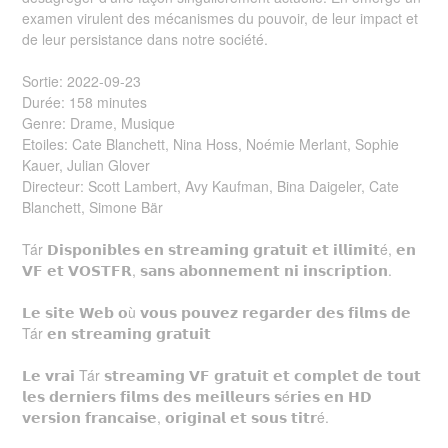
examen virulent des mécanismes du pouvoir, de leur impact et
de leur persistance dans notre société.
Sortie: 2022-09-23
Durée: 158 minutes
Genre: Drame, Musique
Etoiles: Cate Blanchett, Nina Hoss, Noémie Merlant, Sophie
Kauer, Julian Glover
Directeur: Scott Lambert, Avy Kaufman, Bina Daigeler, Cate
Blanchett, Simone Bär
Tár 𝗗𝗶𝘀𝗽𝗼𝗻𝗶𝗯𝗹𝗲𝘀 𝗲𝗻 𝘀𝘁𝗿𝗲𝗮𝗺𝗶𝗻𝗴 𝗴𝗿𝗮𝘁𝘂𝗶𝘁 𝗲𝘁 𝗶𝗹𝗹𝗶𝗺𝗶𝘁é, 𝗲𝗻
𝗩𝗙 𝗲𝘁 𝗩𝗢𝗦𝗧𝗙𝗥, 𝘀𝗮𝗻𝘀 𝗮𝗯𝗼𝗻𝗻𝗲𝗺𝗲𝗻𝘁 𝗻𝗶 𝗶𝗻𝘀𝗰𝗿𝗶𝗽𝘁𝗶𝗼𝗻.
𝗟𝗲 𝘀𝗶𝘁𝗲 𝗪𝗲𝗯 𝗼ù 𝘃𝗼𝘂𝘀 𝗽𝗼𝘂𝘃𝗲𝘇 𝗿𝗲𝗴𝗮𝗿𝗱𝗲𝗿 𝗱𝗲𝘀 𝗳𝗶𝗹𝗺𝘀 𝗱𝗲
Tár 𝗲𝗻 𝘀𝘁𝗿𝗲𝗮𝗺𝗶𝗻𝗴 𝗴𝗿𝗮𝘁𝘂𝗶𝘁
𝗟𝗲 𝘃𝗿𝗮𝗶 Tár 𝘀𝘁𝗿𝗲𝗮𝗺𝗶𝗻𝗴 𝗩𝗙 𝗴𝗿𝗮𝘁𝘂𝗶𝘁 𝗲𝘁 𝗰𝗼𝗺𝗽𝗹𝗲𝘁 𝗱𝗲 𝘁𝗼𝘂𝘁
𝗹𝗲𝘀 𝗱𝗲𝗿𝗻𝗶𝗲𝗿𝘀 𝗳𝗶𝗹𝗺𝘀 𝗱𝗲𝘀 𝗺𝗲𝗶𝗹𝗹𝗲𝘂𝗿𝘀 𝘀é𝗿𝗶𝗲𝘀 𝗲𝗻 𝗛𝗗
𝘃𝗲𝗿𝘀𝗶𝗼𝗻 𝗳𝗿𝗮𝗻𝗰𝗮𝗶𝘀𝗲, 𝗼𝗿𝗶𝗴𝗶𝗻𝗮𝗹 𝗲𝘁 𝘀𝗼𝘂𝘀 𝘁𝗶𝘁𝗿é.