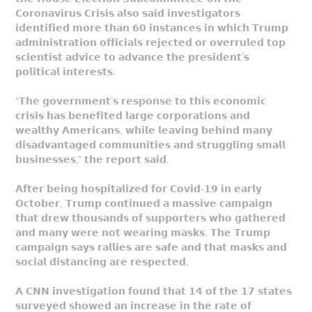
𝗖𝗼𝗿𝗼𝗻𝗮𝘃𝗶𝗿𝘂𝘀 𝗖𝗿𝗶𝘀𝗶𝘀 𝗮𝗹𝘀𝗼 𝘀𝗮𝗶𝗱 𝗶𝗻𝘃𝗲𝘀𝘁𝗶𝗴𝗮𝘁𝗼𝗿𝘀
𝗶𝗱𝗲𝗻𝘁𝗶𝗳𝗶𝗲𝗱 𝗺𝗼𝗿𝗲 𝘁𝗵𝗮𝗻 𝟲𝟬 𝗶𝗻𝘀𝘁𝗮𝗻𝗰𝗲𝘀 𝗶𝗻 𝘄𝗵𝗶𝗰𝗵 𝗧𝗿𝘂𝗺𝗽
𝗮𝗱𝗺𝗶𝗻𝗶𝘀𝘁𝗿𝗮𝘁𝗶𝗼𝗻 𝗼𝗳𝗳𝗶𝗰𝗶𝗮𝗹𝘀 𝗿𝗲𝗷𝗲𝗰𝘁𝗲𝗱 𝗼𝗿 𝗼𝘃𝗲𝗿𝗿𝘂𝗹𝗲𝗱 𝘁𝗼𝗽
𝘀𝗰𝗶𝗲𝗻𝘁𝗶𝘀𝘁 𝗮𝗱𝘃𝗶𝗰𝗲 𝘁𝗼 𝗮𝗱𝘃𝗮𝗻𝗰𝗲 𝘁𝗵𝗲 𝗽𝗿𝗲𝘀𝗶𝗱𝗲𝗻𝘁’𝘀
𝗽𝗼𝗹𝗶𝘁𝗶𝗰𝗮𝗹 𝗶𝗻𝘁𝗲𝗿𝗲𝘀𝘁𝘀.
“𝗧𝗵𝗲 𝗴𝗼𝘃𝗲𝗿𝗻𝗺𝗲𝗻𝘁’𝘀 𝗿𝗲𝘀𝗽𝗼𝗻𝘀𝗲 𝘁𝗼 𝘁𝗵𝗶𝘀 𝗲𝗰𝗼𝗻𝗼𝗺𝗶𝗰
𝗰𝗿𝗶𝘀𝗶𝘀 𝗵𝗮𝘀 𝗯𝗲𝗻𝗲𝗳𝗶𝘁𝗲𝗱 𝗹𝗮𝗿𝗴𝗲 𝗰𝗼𝗿𝗽𝗼𝗿𝗮𝘁𝗶𝗼𝗻𝘀 𝗮𝗻𝗱
𝘄𝗲𝗮𝗹𝘁𝗵𝘆 𝗔𝗺𝗲𝗿𝗶𝗰𝗮𝗻𝘀, 𝘄𝗵𝗶𝗹𝗲 𝗹𝗲𝗮𝘃𝗶𝗻𝗴 𝗯𝗲𝗵𝗶𝗻𝗱 𝗺𝗮𝗻𝘆
𝗱𝗶𝘀𝗮𝗱𝘃𝗮𝗻𝘁𝗮𝗴𝗲𝗱 𝗰𝗼𝗺𝗺𝘂𝗻𝗶𝘁𝗶𝗲𝘀 𝗮𝗻𝗱 𝘀𝘁𝗿𝘂𝗴𝗴𝗹𝗶𝗻𝗴 𝘀𝗺𝗮𝗹𝗹
𝗯𝘂𝘀𝗶𝗻𝗲𝘀𝘀𝗲𝘀,” 𝘁𝗵𝗲 𝗿𝗲𝗽𝗼𝗿𝘁 𝘀𝗮𝗶𝗱.
𝗔𝗳𝘁𝗲𝗿 𝗯𝗲𝗶𝗻𝗴 𝗵𝗼𝘀𝗽𝗶𝘁𝗮𝗹𝗶𝘇𝗲𝗱 𝗳𝗼𝗿 𝗖𝗼𝘃𝗶𝗱-𝟭𝟵 𝗶𝗻 𝗲𝗮𝗿𝗹𝘆
𝗢𝗰𝘁𝗼𝗯𝗲𝗿, 𝗧𝗿𝘂𝗺𝗽 𝗰𝗼𝗻𝘁𝗶𝗻𝘂𝗲𝗱 𝗮 𝗺𝗮𝘀𝘀𝗶𝘃𝗲 𝗰𝗮𝗺𝗽𝗮𝗶𝗴𝗻
𝘁𝗵𝗮𝘁 𝗱𝗿𝗲𝘄 𝘁𝗵𝗼𝘂𝘀𝗮𝗻𝗱𝘀 𝗼𝗳 𝘀𝘂𝗽𝗽𝗼𝗿𝘁𝗲𝗿𝘀 𝘄𝗵𝗼 𝗴𝗮𝘁𝗵𝗲𝗿𝗲𝗱
𝗮𝗻𝗱 𝗺𝗮𝗻𝘆 𝘄𝗲𝗿𝗲 𝗻𝗼𝘁 𝘄𝗲𝗮𝗿𝗶𝗻𝗴 𝗺𝗮𝘀𝗸𝘀. 𝗧𝗵𝗲 𝗧𝗿𝘂𝗺𝗽
𝗰𝗮𝗺𝗽𝗮𝗶𝗴𝗻 𝘀𝗮𝘆𝘀 𝗿𝗮𝗹𝗹𝗶𝗲𝘀 𝗮𝗿𝗲 𝘀𝗮𝗳𝗲 𝗮𝗻𝗱 𝘁𝗵𝗮𝘁 𝗺𝗮𝘀𝗸𝘀 𝗮𝗻𝗱
𝘀𝗼𝗰𝗶𝗮𝗹 𝗱𝗶𝘀𝘁𝗮𝗻𝗰𝗶𝗻𝗴 𝗮𝗿𝗲 𝗿𝗲𝘀𝗽𝗲𝗰𝘁𝗲𝗱.
𝗔 𝗖𝗡𝗡 𝗶𝗻𝘃𝗲𝘀𝘁𝗶𝗴𝗮𝘁𝗶𝗼𝗻 𝗳𝗼𝘂𝗻𝗱 𝘁𝗵𝗮𝘁 𝟭𝟰 𝗼𝗳 𝘁𝗵𝗲 𝟭𝟳 𝘀𝘁𝗮𝘁𝗲𝘀
𝘀𝘂𝗿𝘃𝗲𝘆𝗲𝗱 𝘀𝗵𝗼𝘄𝗲𝗱 𝗮𝗻 𝗶𝗻𝗰𝗿𝗲𝗮𝘀𝗲 𝗶𝗻 𝘁𝗵𝗲 𝗿𝗮𝘁𝗲 𝗼𝗳