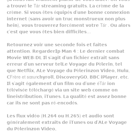
𝗮 𝘁𝗿𝗼𝘂𝘃é 𝗹𝗲 Tár 𝘀𝘁𝗿𝗲𝗮𝗺𝗶𝗻𝗴 𝗴𝗿𝗮𝘁𝘂𝗶𝘁𝘀. 𝗟𝗮 𝗰𝗿è𝗺𝗲 𝗱𝗲 𝗹𝗮
𝗰𝗿è𝗺𝗲. 𝗦𝗶 𝘃𝗼𝘂𝘀 ê𝘁𝗲𝘀 é𝗾𝘂𝗶𝗽é𝘀 𝗱’𝘂𝗻𝗲 𝗯𝗼𝗻𝗻𝗲 𝗰𝗼𝗻𝗻𝗲𝘅𝗶𝗼𝗻
𝗶𝗻𝘁𝗲𝗿𝗻𝗲𝘁 (𝘀𝗮𝗻𝘀 𝗮𝘃𝗼𝗶𝗿 𝘂𝗻 𝘁𝗿𝘂𝗰 𝗺𝗼𝗻𝘀𝘁𝗿𝘂𝗲𝘂𝘅 𝗻𝗼𝗻 𝗽𝗹𝘂𝘀
𝗵𝗲𝗶𝗻), 𝘃𝗼𝘂𝘀 𝘁𝗿𝗼𝘂𝘃𝗲𝗿𝗲𝘇 𝗳𝗼𝗿𝗰é𝗺𝗲𝗻𝘁 𝘃𝗼𝘁𝗿𝗲 Tár . 𝗢𝘂 𝗮𝗹𝗼𝗿𝘀
𝗰’𝗲𝘀𝘁 𝗾𝘂𝗲 𝘃𝗼𝘂𝘀 ê𝘁𝗲𝘀 𝗯𝗶𝗲𝗻 𝗱𝗶𝗳𝗳𝗶𝗰𝗶𝗹𝗲𝘀…
𝗥𝗲𝘁𝗼𝘂𝗿𝗻𝗲𝘇 𝘃𝗼𝗶𝗿 𝘂𝗻𝗲 𝘀𝗲𝗰𝗼𝗻𝗱𝗲 𝗳𝗼𝗶𝘀 𝗲𝘁 𝗳𝗮𝗶𝘁𝗲𝘀
𝗮𝘁𝘁𝗲𝗻𝘁𝗶𝗼𝗻. 𝗥𝗲𝗴𝗮𝗿𝗱𝗲𝗿𝗜𝗽 𝗠𝗮𝗻 𝟰 : 𝗟𝗲 𝗱𝗲𝗿𝗻𝗶𝗲𝗿 𝗰𝗼𝗺𝗯𝗮𝘁
𝗠𝗼𝘃𝗶𝗲 𝗪𝗘𝗕-𝗗𝗟 𝗜𝗹 𝘀’𝗮𝗴𝗶𝘁 𝗱’𝘂𝗻 𝗳𝗶𝗰𝗵𝗶𝗲𝗿 𝗲𝘅𝘁𝗿𝗮𝗶𝘁 𝘀𝗮𝗻𝘀
𝗲𝗿𝗿𝗲𝘂𝗿 𝗱’𝘂𝗻 𝘀𝗲𝗿𝘃𝗲𝘂𝗿 𝘁𝗲𝗹𝗟𝗲 𝗩𝗼𝘆𝗮𝗴𝗲 𝗱𝘂 𝗣è𝗹𝗲𝗿𝗶𝗻, 𝘁𝗲𝗹
𝗾𝘂𝗲 𝗡𝗲𝘁𝗳𝗹𝗶𝘅, 𝗔𝗟𝗲 𝗩𝗼𝘆𝗮𝗴𝗲 𝗱𝘂 𝗣è𝗹𝗲𝗿𝗶𝗻𝘇𝗼𝗻 𝗩𝗶𝗱𝗲𝗼, 𝗛𝘂𝗹𝘂,
𝗖Frère et sœur𝗰𝗵𝘆𝗿𝗼𝗹𝗹, 𝗗𝗶𝘀𝗰𝗼𝘃𝗲𝗿𝘆𝗚𝗢, 𝗕𝗕𝗖 𝗶𝗣𝗹𝗮𝘆𝗲𝗿, 𝗲𝘁𝗰.
𝗜𝗹 𝘀’𝗮𝗴𝗶𝘁 é𝗴𝗮𝗹𝗲𝗺𝗲𝗻𝘁 𝗱’𝘂𝗻 𝗳𝗶𝗹𝗺 𝗼𝘂 𝗱’𝘂𝗻𝗲 éTár 𝗶𝗼𝗻
𝘁é𝗹é𝘃𝗶𝘀é𝗲 𝘁é𝗹é𝗰𝗵𝗮𝗿𝗴é 𝘃𝗶𝗮 𝘂𝗻 𝘀𝗶𝘁𝗲 𝘄𝗲𝗯 𝗰𝗼𝗺𝗺𝗲 𝗼𝗻
𝗹𝗶𝗻𝗲𝗶𝘀𝘁𝗿𝗶𝗯𝘂𝘁𝗶𝗼𝗻, 𝗶𝗧𝘂𝗻𝗲𝘀. 𝗟𝗮 𝗾𝘂𝗮𝗹𝗶𝘁é 𝗲𝘀𝘁 𝗮𝘀𝘀𝗲𝘇 𝗯𝗼𝗻𝗻𝗲
𝗰𝗮𝗿 𝗶𝗹𝘀 𝗻𝗲 𝘀𝗼𝗻𝘁 𝗽𝗮𝘀 𝗿é-𝗲𝗻𝗰𝗼𝗱é𝘀.
𝗟𝗲𝘀 𝗳𝗹𝘂𝘅 𝘃𝗶𝗱é𝗼 (𝗛.𝟮𝟲𝟰 𝗼𝘂 𝗛.𝟮𝟲𝟱) 𝗲𝘁 𝗮𝘂𝗱𝗶𝗼 𝘀𝗼𝗻𝘁
𝗴é𝗻é𝗿𝗮𝗹𝗲𝗺𝗲𝗻𝘁 𝗲𝘅𝘁𝗿𝗮𝗶𝘁𝘀 𝗱𝗲 𝗶𝗧𝘂𝗻𝗲𝘀 𝗼𝘂 𝗱’𝗔𝗟𝗲 𝗩𝗼𝘆𝗮𝗴𝗲
𝗱𝘂 𝗣è𝗹𝗲𝗿𝗶𝗻𝘇𝗼𝗻 𝗩𝗶𝗱𝗲𝗼,