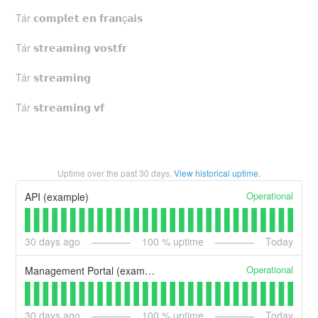
Tár 𝗰𝗼𝗺𝗽𝗹𝗲𝘁 𝗲𝗻 𝗳𝗿𝗮𝗻ç𝗮𝗶𝘀
Tár 𝘀𝘁𝗿𝗲𝗮𝗺𝗶𝗻𝗴 𝘃𝗼𝘀𝘁𝗳𝗿
Tár 𝘀𝘁𝗿𝗲𝗮𝗺𝗶𝗻𝗴
Tár 𝘀𝘁𝗿𝗲𝗮𝗺𝗶𝗻𝗴 𝘃𝗳
Uptime over the past
30
days.
View historical uptime.
Operational
API (example)
30
days ago
100
% uptime
Today
Operational
Management Portal (example)
30
days ago
100
% uptime
Today