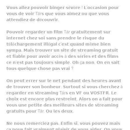
𝗩𝗼𝘂𝘀 𝗮𝗹𝗹𝗲𝘇 𝗽𝗼𝘂𝘃𝗼𝗶𝗿 𝗯𝗶𝗻𝗴𝗲𝗿 𝘀é𝘃è𝗿𝗲 ! 𝗟’𝗼𝗰𝗰𝗮𝘀𝗶𝗼𝗻 𝗽𝗼𝘂𝗿
𝘃𝗼𝘂𝘀 𝗱𝗲 𝘃𝗼𝗶𝗿 Tár𝘀 𝗾𝘂𝗲 𝘃𝗼𝘂𝘀 𝗮𝗶𝗺𝗲𝘇 𝗼𝘂 𝗾𝘂𝗲 𝘃𝗼𝘂𝘀
𝗮𝘁𝘁𝗲𝗻𝗱𝗶𝗲𝘇 𝗱𝗲 𝗱é𝗰𝗼𝘂𝘃𝗿𝗶𝗿.
𝗣𝗼𝘂𝘃𝗼𝗶𝗿 𝗿𝗲𝗴𝗮𝗿𝗱𝗲𝗿 𝘂𝗻 𝗳𝗶𝗹𝗺 Tár 𝗴𝗿𝗮𝘁𝘂𝗶𝘁𝗲𝗺𝗲𝗻𝘁 𝘀𝘂𝗿
𝗶𝗻𝘁𝗲𝗿𝗻𝗲𝘁 𝗰𝗵𝗲𝘇 𝘀𝗼𝗶 𝘀𝗮𝗻𝘀 𝗽𝗿𝗲𝗻𝗱𝗿𝗲 𝗹𝗲 𝗿𝗶𝘀𝗾𝘂𝗲 𝗱𝘂
𝘁é𝗹é𝗰𝗵𝗮𝗿𝗴𝗲𝗺𝗲𝗻𝘁 𝗶𝗹𝗹é𝗴𝗮𝗹 𝗰’𝗲𝘀𝘁 𝗾𝘂𝗮𝗻𝗱 𝗺ê𝗺𝗲 𝗯𝗶𝗲𝗻
𝘀𝘆𝗺𝗽𝗮. 𝗠𝗮𝗶𝘀 𝘁𝗿𝗼𝘂𝘃𝗲𝗿 𝘂𝗻 𝘀𝗶𝘁𝗲 𝗱𝗲 𝘀𝘁𝗿𝗲𝗮𝗺𝗶𝗻𝗴 𝗴𝗿𝗮𝘁𝘂𝗶𝘁
𝗲𝘁 𝗳𝗶𝗮𝗯𝗹𝗲 𝗽𝗼𝘂𝗿 𝗮𝘃𝗼𝗶𝗿 𝗮𝗰𝗰è𝘀 à 𝗱𝗲𝘀 𝘀é𝗿𝗶𝗲𝘀 𝗲𝘁 𝗱𝗲𝘀 𝗳𝗶𝗹𝗺𝘀
𝗰𝗲 𝗻’𝗲𝘀𝘁 𝗽𝗮𝘀 𝘁𝗼𝘂𝗷𝗼𝘂𝗿𝘀 𝘀𝗶𝗺𝗽𝗹𝗲. 𝗢𝗵 ç𝗮 𝗻𝗼𝗻. 𝗢𝗻 𝗲𝗻 𝘀𝗮𝗶𝘁
𝘁𝗼𝘂𝘀 𝗾𝘂𝗲𝗹𝗾𝘂𝗲 𝗰𝗵𝗼𝘀𝗲 𝗽𝗮𝘀 𝘃𝗿𝗮𝗶 ?
𝗢𝗻 𝗽𝗲𝘂𝘁 𝗲𝗿𝗿𝗲𝗿 𝘀𝘂𝗿 𝗹𝗲 𝗻𝗲𝘁 𝗽𝗲𝗻𝗱𝗮𝗻𝘁 𝗱𝗲𝘀 𝗵𝗲𝘂𝗿𝗲𝘀 𝗮𝘃𝗮𝗻𝘁
𝗱𝗲 𝘁𝗿𝗼𝘂𝘃𝗲𝗿 𝘀𝗼𝗻 𝗯𝗼𝗻𝗵𝗲𝘂𝗿. 𝗦𝘂𝗿𝘁𝗼𝘂𝘁 𝘀𝗶 𝘃𝗼𝘂𝘀 𝗰𝗵𝗲𝗿𝗰𝗵𝗲𝘇 à
𝗿𝗲𝗴𝗮𝗿𝗱𝗲𝗿 𝗲𝗻 𝘀𝘁𝗿𝗲𝗮𝗺𝗶𝗻𝗴 Tár𝘀 𝗲𝗻 𝗩𝗙 𝗼𝘂 𝗩𝗢𝗦𝗧𝗙𝗥. 𝗟𝗲
𝗰𝗵𝗼𝗶𝘅 𝗲𝘀𝘁 𝗲𝗻𝗰𝗼𝗿𝗲 𝗽𝗹𝘂𝘀 𝗿𝗲𝘀𝘁𝗿𝗲𝗶𝗻𝘁. 𝗔𝗹𝗼𝗿𝘀 𝗼𝗻 𝗮 𝗳𝗮𝗶𝘁 𝗽𝗼𝘂𝗿
𝘃𝗼𝘂𝘀 𝘂𝗻𝗲 𝗽𝗲𝘁𝗶𝘁𝗲 𝗱𝗲𝘀 𝗺𝗲𝗶𝗹𝗹𝗲𝘂𝗿𝘀 𝘀𝗶𝘁𝗲𝘀 𝗱𝗲 𝘀𝘁𝗿𝗲𝗮𝗺𝗶𝗻𝗴
𝗴𝗿𝗮𝘁𝘂𝗶𝘁𝘀 𝗽𝗼𝘂𝗿 Tár. 𝗢𝘂 𝗹𝗲𝘀 𝗱𝗲𝘂𝘅.
𝗡𝗲 𝗻𝗼𝘂𝘀 𝗿𝗲𝗺𝗲𝗿𝗰𝗶𝗲𝘇 𝗽𝗮𝘀. 𝗘𝗻𝗳𝗶𝗻 𝘀𝗶, 𝘃𝗼𝘂𝘀 𝗽𝗼𝘂𝘃𝗲𝘇 𝗺𝗮𝗶𝘀
ç𝗮 𝗻𝗼𝘂𝘀 𝗳𝗮𝗶𝘁 𝘃𝗿𝗮𝗶𝗺𝗲𝗻𝘁 𝗽𝗹𝗮𝗶𝘀𝗶𝗿 𝗱𝗲 𝘃𝗼𝘂𝘀 𝗮𝗶𝗱𝗲𝗿. 𝗢𝗻 𝘃𝗼𝘂𝘀